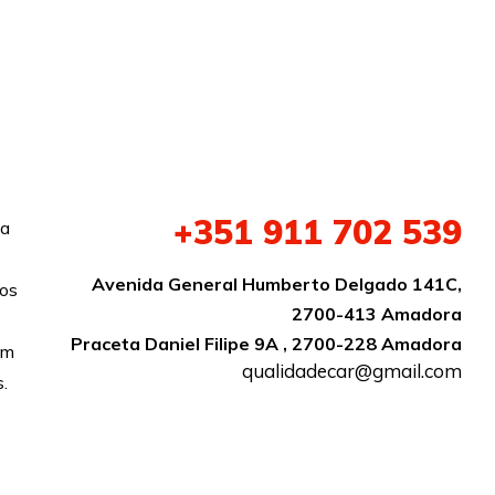
+351
911 702 539
da
Avenida General Humberto Delgado 141C,
ços
2700-413 Amadora
Praceta Daniel Filipe 9A , 2700-228 Amadora
om
qualidadecar@gmail.com
s.