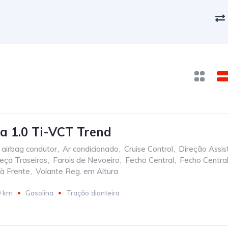
ta 1.0 Ti-VCT Trend
airbag condutor
,
Ar condicionado
,
Cruise Control
,
Direção Assis
eça Traseiros
,
Farois de Nevoeiro
,
Fecho Central
,
Fecho Centra
 à Frente
,
Volante Reg. em Altura
0 km
Gasolina
Tração dianteira